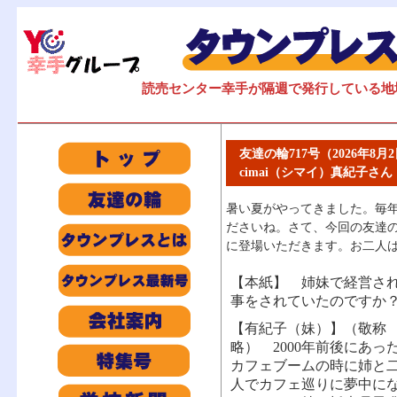
読売センター幸手が隔週で発行している地
友達の輪717号（2026年8月
cimai（シマイ）真紀子さ
暑い夏がやってきました。毎
ださいね。さて、今回の友達
に登場いただきます。お二人は
【本紙】 姉妹で経営さ
事をされていたのですか
【有紀子（妹）】（敬称
略） 2000年前後にあっ
カフェブームの時に姉と
人でカフェ巡りに夢中に